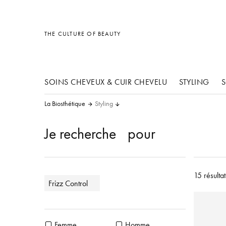
Divers
Divers
Accessoires
THE CULTURE OF BEAUTY
SOINS CHEVEUX & CUIR CHEVELU
STYLING
S
La Biosthétique
Styling
Je recherche
pour
15 résultat
Frizz Control
Femme
Homme