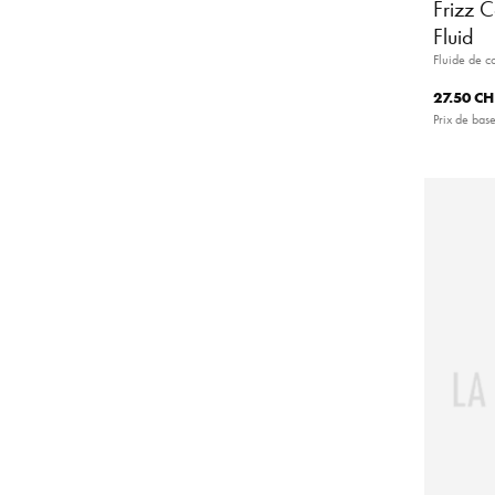
Frizz C
Fluid
Fluide de co
27.50 CH
Prix de base