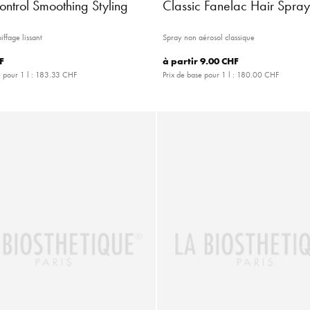
ontrol Smoothing Styling
Classic Fanelac Hair Spra
iffage lissant
Spray non aérosol classique
F
à partir
9.00 CHF
 pour 1 l :
183.33 CHF
Prix de base pour 1 l :
180.00 CHF