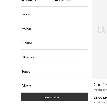
Besoin
Action
Nature
Utilisation
Tenue
Curl C
Divers
Mousse cont
Réinitialiser
35.00 C
Prix de base