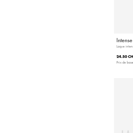
Intens
Laque inten
24.50 C
Prix de base