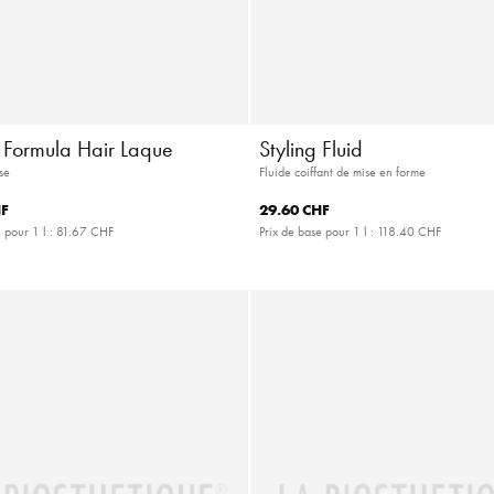
e Formula Hair Laque
Styling Fluid
se
Fluide coiffant de mise en forme
HF
29.60 CHF
 pour 1 l :
81.67 CHF
Prix de base pour 1 l :
118.40 CHF