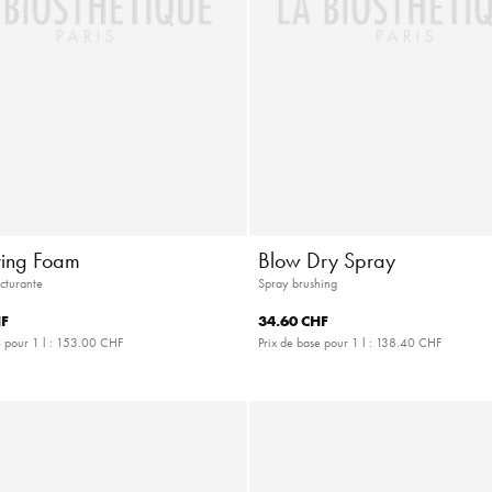
uring Foam
Blow Dry Spray
cturante
Spray brushing
HF
34.60 CHF
 pour 1 l :
153.00 CHF
Prix de base pour 1 l :
138.40 CHF