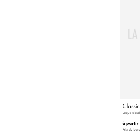
Classi
Laque class
à partir
Prix de base