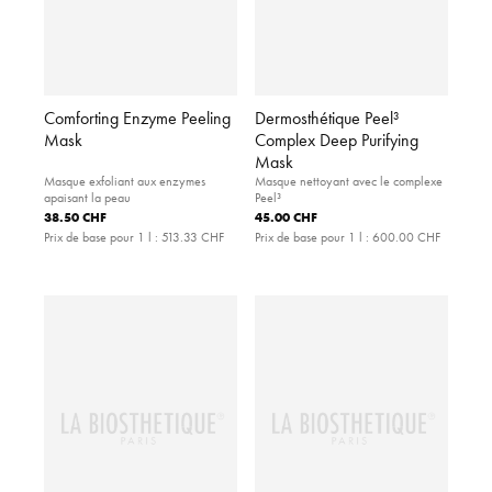
Comforting Enzyme Peeling
Dermosthétique Peel³
Mask
Complex Deep Purifying
Mask
Masque exfoliant aux enzymes
Masque nettoyant avec le complexe
apaisant la peau
Peel³
38.50 CHF
45.00 CHF
Prix de base pour 1 l :
513.33 CHF
Prix de base pour 1 l :
600.00 CHF