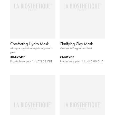
Comforting Hydro Mask
Clarifying Clay Mask
Masque hydratant apaisant pour la
Masque à l’argile purifiant
peau
38.50 CHF
34.50 CHF
Prix de base pour 1 l :
513.33 CHF
Prix de base pour 1 l :
460.00 CHF