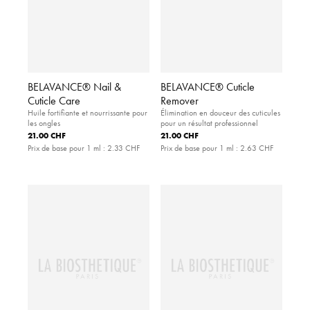
BELAVANCE® Nail &
BELAVANCE® Cuticle
Cuticle Care
Remover
Huile fortifiante et nourrissante pour
Élimination en douceur des cuticules
les ongles
pour un résultat professionnel
21.00 CHF
21.00 CHF
Prix de base pour 1 ml :
2.33 CHF
Prix de base pour 1 ml :
2.63 CHF