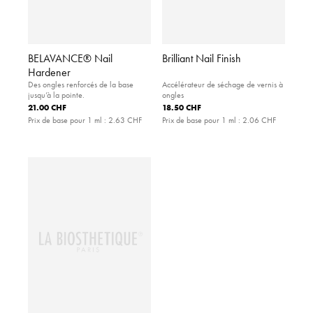
BELAVANCE® Nail
Brilliant Nail Finish
Hardener
Des ongles renforcés de la base
Accélérateur de séchage de vernis à
jusqu’à la pointe.
ongles
21.00 CHF
18.50 CHF
Prix de base pour 1 ml :
2.63 CHF
Prix de base pour 1 ml :
2.06 CHF