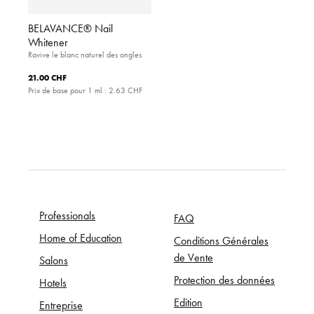
BELAVANCE® Nail
Whitener
Ravive le blanc naturel des ongles
21.00 CHF
Prix de base pour 1 ml :
2.63 CHF
Professionals
FAQ
Home of Education
Conditions Générales
de Vente
Salons
Protection des données
Hotels
Edition
Entreprise