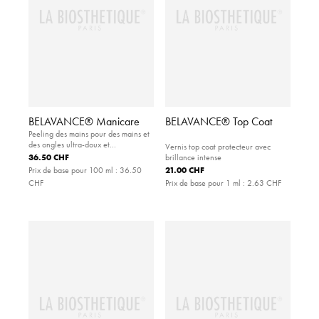
BELAVANCE® Manicare
BELAVANCE® Top Coat
Peeling des mains pour des mains et
des ongles ultra-doux et
Vernis top coat protecteur avec
parfaitement soignés
36.50 CHF
brillance intense
21.00 CHF
Prix de base pour 100 ml :
36.50
CHF
Prix de base pour 1 ml :
2.63 CHF