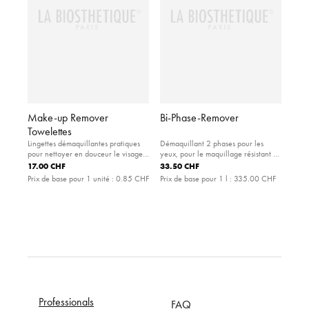
Make-up Remover
Bi-Phase-Remover
Towelettes
Lingettes démaquillantes pratiques
Démaquillant 2 phases pour les
pour nettoyer en douceur le visage,
yeux, pour le maquillage résistant à
les yeux et les lèvres.
l'eau
17.00 CHF
33.50 CHF
Prix de base pour 1 unité :
0.85 CHF
Prix de base pour 1 l :
335.00 CHF
Professionals
FAQ