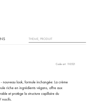
Rechercher
ONS
Code art. 110521
- nouveau look, formule inchangée: La crème
rmule riche en ingrédients végans, offre aux
ble et protège la structure capillaire du
 nocifs.