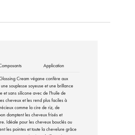
Composants
Application
t ! Glossing Cream végane confère aux
 une souplesse soyeuse et une brillance
e et sans silicone avec de l'huile de
les cheveux et les rend plus faciles à
précieux comme la cire de riz, de
pon domptent les cheveux frisés et
ture. Idéale pour les cheveux bouclés ou
nt les pointes et toute la chevelure grâce