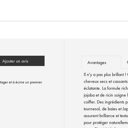
Ajouter un avis
Avantages
Il n'y a pas plus brillan
cheveux secs et cassants
tager et à écrire un premier
éclatante. La formule rich
jojoba et de ricin soigne 
coiffer. Des ingrédients 
tournesol, de baies et Ja
assurent brillance et tex
pour protéger naturelleme