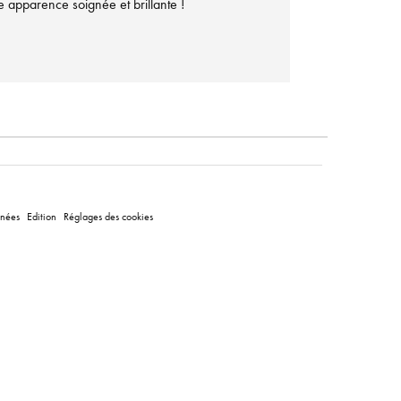
ne apparence soignée et brillante !
nnées
Edition
Réglages des cookies