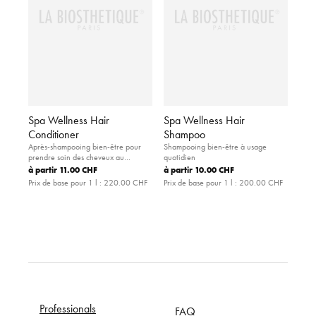
Spa Wellness Hair
Spa Wellness Hair
Conditioner
Shampoo
Après-shampooing bien-être pour
Shampooing bien-être à usage
prendre soin des cheveux au
quotidien
quotidien.
à partir
11.00 CHF
à partir
10.00 CHF
Prix de base pour 1 l :
220.00 CHF
Prix de base pour 1 l :
200.00 CHF
Professionals
FAQ