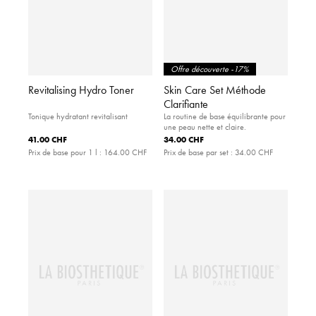
Offre découverte -17%
Revitalising Hydro Toner
Skin Care Set Méthode
Clarifiante
Tonique hydratant revitalisant
La routine de base équilibrante pour
une peau nette et claire.
41.00 CHF
34.00 CHF
Prix de base pour 1 l :
164.00 CHF
Prix de base par set :
34.00 CHF