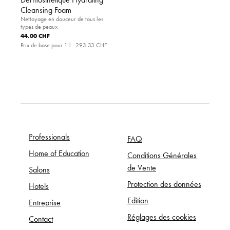
Cleansing Foam
Nettoyage en douceur de tous les
types de peaux
44.00 CHF
Prix de base pour 1 l :
293.33 CHF
Professionals
FAQ
Home of Education
Conditions Générales
de Vente
Salons
Protection des données
Hotels
Edition
Entreprise
Réglages des cookies
Contact