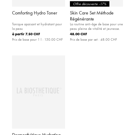
Offre découverte -17%
Comforting Hydro Toner
Skin Care Set Méthode
Régénérante
Tonique apaisant et hydratant pour
La routine anti-âge de base pour une
la peau
peau pleine de vitalité et jeunesse.
à partir
7.50 CHF
48.00 CHF
Prix de base pour 1 l :
150.00 CHF
Prix de base par set :
48.00 CHF
Dermosthétique Hydrating