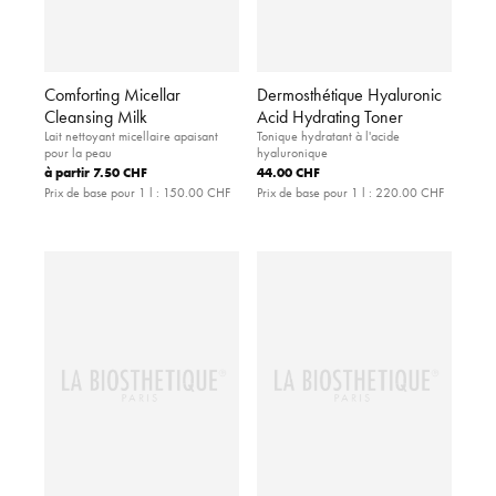
Comforting Micellar
Dermosthétique Hyaluronic
Cleansing Milk
Acid Hydrating Toner
Lait nettoyant micellaire apaisant
Tonique hydratant à l'acide
pour la peau
hyaluronique
à partir
7.50 CHF
44.00 CHF
Prix de base pour 1 l :
150.00 CHF
Prix de base pour 1 l :
220.00 CHF