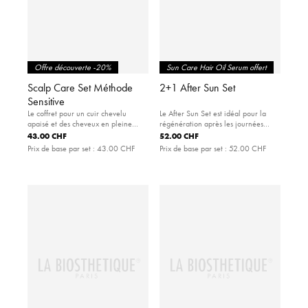
Offre découverte -20%
Sun Care Hair Oil Serum offert
Scalp Care Set Méthode
2+1 After Sun Set
Sensitive
Le coffret pour un cuir chevelu
Le After Sun Set est idéal pour la
apaisé et des cheveux en pleine
régénération après les journées
santé.
ensoleillées.
43.00 CHF
52.00 CHF
Prix de base par set :
43.00 CHF
Prix de base par set :
52.00 CHF