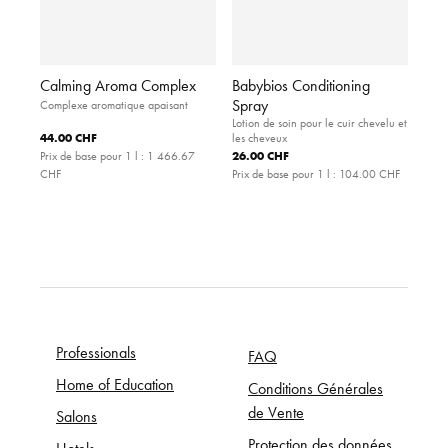
Calming Aroma Complex
Babybios Conditioning
Spray
Complexe aromatique apaisant
Lotion de soin pour le cuir chevelu et
44.00 CHF
les cheveux
26.00 CHF
Prix de base pour 1 l :
1 466.67
CHF
Prix de base pour 1 l :
104.00 CHF
Professionals
FAQ
Home of Education
Conditions Générales
de Vente
Salons
Protection des données
Hotels