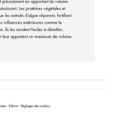
it précisément en apportant du volume
ississant. Les protéines végétales et
e les extraits d'algue réparent, fortifient
es influences extérieures comme la
 Ils les rendent faciles à démêler,
et leur apportent un maximum de volume.
nnées
Edition
Réglages des cookies