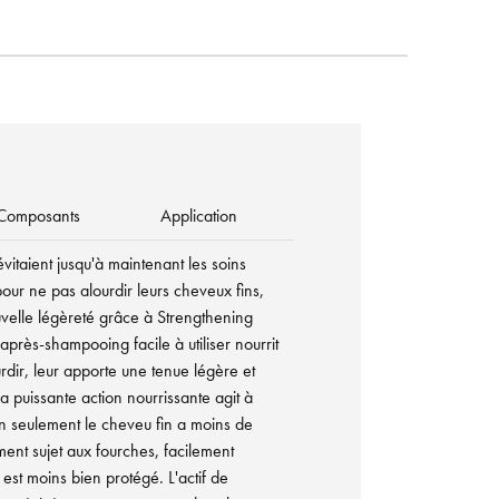
Composants
Application
évitaient jusqu'à maintenant les soins
pour ne pas alourdir leurs cheveux fins,
velle légèreté grâce à Strengthening
après-shampooing facile à utiliser nourrit
rdir, leur apporte une tenue légère et
 puissante action nourrissante agit à
on seulement le cheveu fin a moins de
ment sujet aux fourches, facilement
 est moins bien protégé. L'actif de