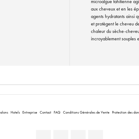
microalgue tahitienne ag
aux cheveux et en les épa
agents hydratants ainsi qu
et protègent le cheveu d
chaleur du sèche-cheveux.
incroyablement souples 
Salons
Hotels
Entreprise
Contact
FAQ
Conditions Générales de Vente
Protection des do