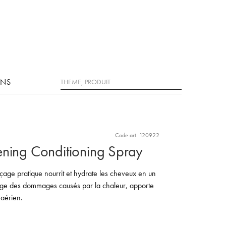
Rechercher
ONS
Code art. 120922
ening Conditioning Spray
age pratique nourrit et hydrate les cheveux en un
rotège des dommages causés par la chaleur, apporte
 aérien.