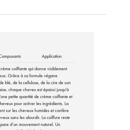
Composants
Application
crème coiffante qui donne visiblement
eux. Grâce à sa formule végane
e blé, de la cellulose, de la cire de son
naise, chaque cheveu est épaissi jusqu'à
 d'une petite quantité de crème coiffante et
heveux pour activer les ingrédients. La
ment sur les cheveux humides et confère
eux sans les alourdir. La coiffure reste
e pare d’un mouvement naturel. Un