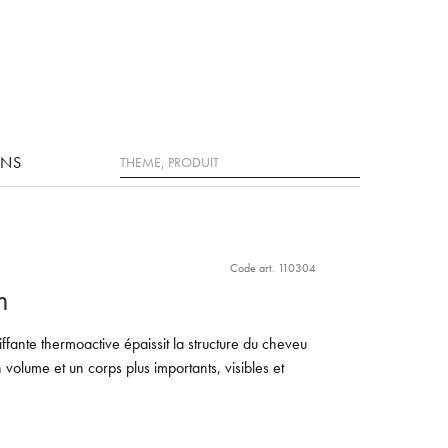
Rechercher
ONS
Code art. 110304
m
ffante thermoactive épaissit la structure du cheveu
volume et un corps plus importants, visibles et