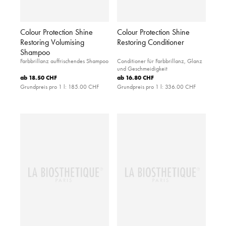
Colour Protection Shine
Colour Protection Shine
Restoring Volumising
Restoring Conditioner
Shampoo
Farbbrillanz auffrischendes Shampoo
Conditioner für Farbbrillanz, Glanz
und Geschmeidigkeit
ab
18.50 CHF
ab
16.80 CHF
Grundpreis pro 1 l:
185.00 CHF
Grundpreis pro 1 l:
336.00 CHF