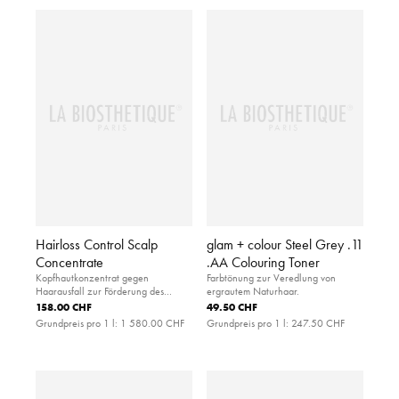
Hairloss Control Scalp
glam + colour Steel Grey .11
Concentrate
.AA Colouring Toner
Kopfhautkonzentrat gegen
Farbtönung zur Veredlung von
Haarausfall zur Förderung des
ergrautem Naturhaar.
Haarwachstums
158.00 CHF
49.50 CHF
Grundpreis pro 1 l:
1 580.00 CHF
Grundpreis pro 1 l:
247.50 CHF