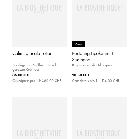
Neu
Calming Scalp Lotion
Restoring Lipokerine B
Shampoo
Beruhigende Kopfhautlotion für
Regenerierendes Shampoo
gereizte Kopfhaut
36.00 CHF
28.50 CHF
Grundpreis pro 1 l:
360.00 CHF
Grundpreis pro 1 l:
114.00 CHF