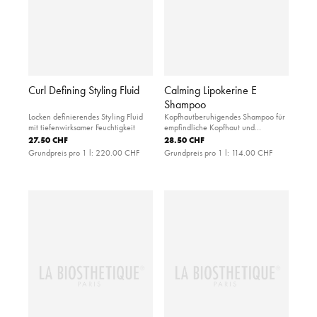
Curl Defining Styling Fluid
Calming Lipokerine E
Shampoo
Locken definierendes Styling Fluid
Kopfhautberuhigendes Shampoo für
mit tiefenwirksamer Feuchtigkeit
empfindliche Kopfhaut und
strapaziertes Haar
27.50 CHF
28.50 CHF
Grundpreis pro 1 l:
220.00 CHF
Grundpreis pro 1 l:
114.00 CHF