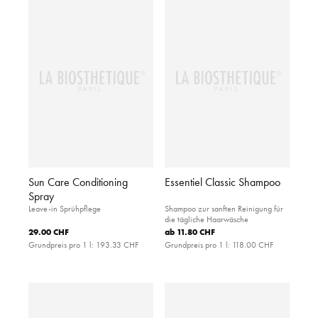
Sun Care Conditioning
Essentiel Classic Shampoo
Spray
Leave-in Sprühpflege
Shampoo zur sanften Reinigung für
die tägliche Haarwäsche
29.00 CHF
ab
11.80 CHF
Grundpreis pro 1 l:
193.33 CHF
Grundpreis pro 1 l:
118.00 CHF