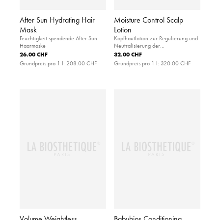
After Sun Hydrating Hair
Moisture Control Scalp
Mask
Lotion
Feuchtigkeit spendende After Sun
Kopfhautlotion zur Regulierung und
Haarmaske
Neutralisierung der
Talgdrüsenfunktion
26.00 CHF
32.00 CHF
Grundpreis pro 1 l:
208.00 CHF
Grundpreis pro 1 l:
320.00 CHF
Volume Weightless
Babybios Conditioning