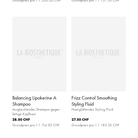
Grundpreis pro 1 l:
200.00 CHF
Grundpreis pro 1 l:
157.50 CHF
Balancing Lipokerine A
Frizz Control Smoothing
Shampoo
Styling Fluid
Ausgleichendes Shampoo gegen
Haarglättendes Styling Fluid
fettige Kopfhaut
28.50 CHF
27.50 CHF
Grundpreis pro 1 l:
114.00 CHF
Grundpreis pro 1 l:
183.33 CHF