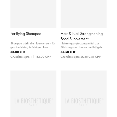
Fortifying Shampoo
Hair & Nail Strengthening
Food Supplement
Shampoo stärkt die Haarwurzeln für
Nahrungsergänzungsmittel zur
geschwächtes, brüchiges Haar
Stärkung von Haaren und Nägeln
33.00 CHF
48.50 CHF
Grundpreis pro 1 l:
132.00 CHF
Grundpreis pro Stück:
0.81 CHF