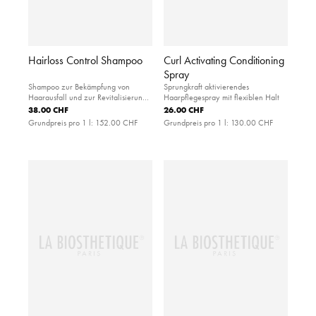
Hairloss Control Shampoo
Curl Activating Conditioning
Spray
Shampoo zur Bekämpfung von
Sprungkraft aktivierendes
Haarausfall und zur Revitalisierung
Haarpflegespray mit flexiblen Halt
der Haarwurzeln
38.00 CHF
26.00 CHF
Grundpreis pro 1 l:
152.00 CHF
Grundpreis pro 1 l:
130.00 CHF