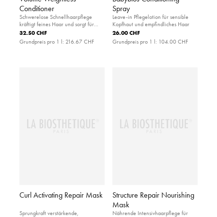
Conditioner
Spray
Schwerelose Schnellhaarpflege
Leave-in Pflegelotion für sensible
kräftigt feines Haar und sorgt für
Kopfhaut und empfindliches Haar
Volumen
32.50 CHF
26.00 CHF
Grundpreis pro 1 l:
216.67 CHF
Grundpreis pro 1 l:
104.00 CHF
Curl Activating Repair Mask
Structure Repair Nourishing
Mask
Sprungkraft verstärkende,
Nährende Intensivhaarpflege für