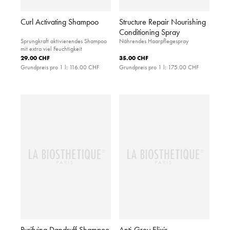
Curl Activating Shampoo
Structure Repair Nourishing
Conditioning Spray
Sprungkraft aktivierendes Shampoo
Nährendes Haarpflegespray
mit extra viel Feuchtigkeit
29.00 CHF
35.00 CHF
Grundpreis pro 1 l:
116.00 CHF
Grundpreis pro 1 l:
175.00 CHF
Purifying Dandruff Shampoo
Anti-Grey Elixir