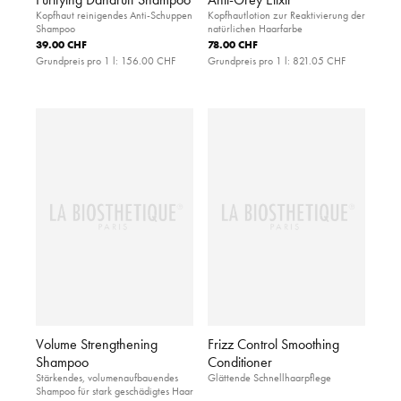
Kopfhaut reinigendes Anti-Schuppen
Kopfhautlotion zur Reaktivierung der
Shampoo
natürlichen Haarfarbe
39.00 CHF
78.00 CHF
Grundpreis pro 1 l:
156.00 CHF
Grundpreis pro 1 l:
821.05 CHF
Volume Strengthening
Frizz Control Smoothing
Shampoo
Conditioner
Stärkendes, volumenaufbauendes
Glättende Schnellhaarpflege
Shampoo für stark geschädigtes Haar