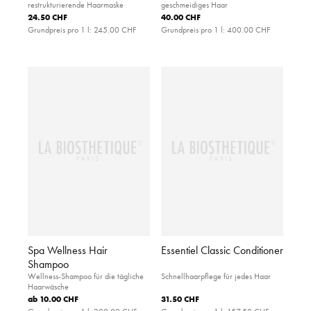
restrukturierende Haarmaske
geschmeidiges Haar
24.50 CHF
40.00 CHF
Grundpreis pro 1 l:
245.00 CHF
Grundpreis pro 1 l:
400.00 CHF
Spa Wellness Hair
Essentiel Classic Conditioner
Shampoo
Wellness-Shampoo für die tägliche
Schnellhaarpflege für jedes Haar
Haarwäsche
ab
10.00 CHF
31.50 CHF