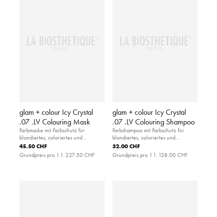
glam + colour Icy Crystal
glam + colour Icy Crystal
.07 .LV Colouring Mask
.07 .LV Colouring Shampoo
Farbmaske mit Farbschutz für
Farbshampoo mit Farbschutz für
blondiertes, coloriertes und
blondiertes, coloriertes und
naturblondes Haar (Tonhöhe 8-11).
naturblondes Haar.
45.50 CHF
32.00 CHF
Grundpreis pro 1 l:
227.50 CHF
Grundpreis pro 1 l:
128.00 CHF