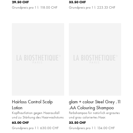
29.50 CHF
33.50 CHF
Grundpreis pro 1 l:
118.00 CHF
Grundpreis pro 1 l:
223.33 CHF
Hairloss Control Scalp
glam + colour Steel Grey .11
Lotion
.AA Colouring Shampoo
Kopfhautlotion gegen Haarausfall
Farbshampoo für natürlich ergrautes
und zu Stärkung des Haarwachstums
und grau coloriertes Haar.
63.00 CHF
33.50 CHF
Grundpreis pro 1 l:
630.00 CHF
Grundpreis pro 1 l:
134.00 CHF