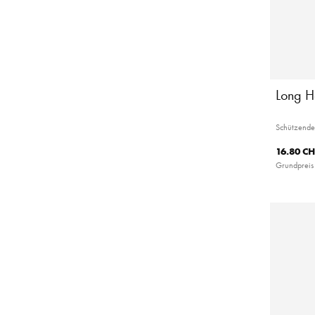
Long H
Schützende
16.80 CH
Grundpreis