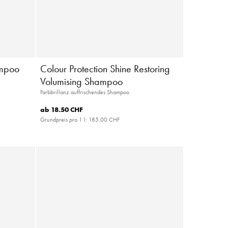
ampoo
Colour Protection Shine Restoring
Volumising Shampoo
Farbbrillanz auffrischendes Shampoo
ab
18.50 CHF
Grundpreis pro 1 l:
185.00 CHF