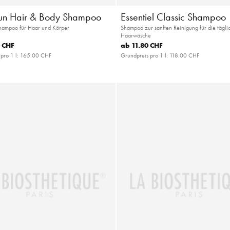
Sun Hair & Body Shampoo
Essentiel Classic Shampoo
Shampoo für Haar und Körper
Shampoo zur sanften Reinigung für die tägli
Haarwäsche
 CHF
ab
11.80 CHF
pro 1 l:
165.00 CHF
Grundpreis pro 1 l:
118.00 CHF