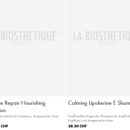
re Repair Nourishing
Calming Lipokerine E Sha
oo
wäsche für trockenes, strapaziertes Haar
Kopfhautberuhigendes Shampoo für empfind
Kopfhaut und strapaziertes Haar
 CHF
28.50 CHF