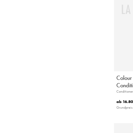
Colour 
Condit
Conditioner
ab
16.80
Grundpreis 