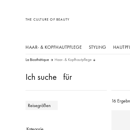
Sonstiges
Sonstiges
Sonstiges
THE CULTURE OF BEAUTY
HAAR- & KOPFHAUTPFLEGE
STYLING
HAUTPF
La Biosthétique
Haar- & Kopfhautpflege
Ich suche
für
16 Ergebn
Reisegrößen
Kategorie