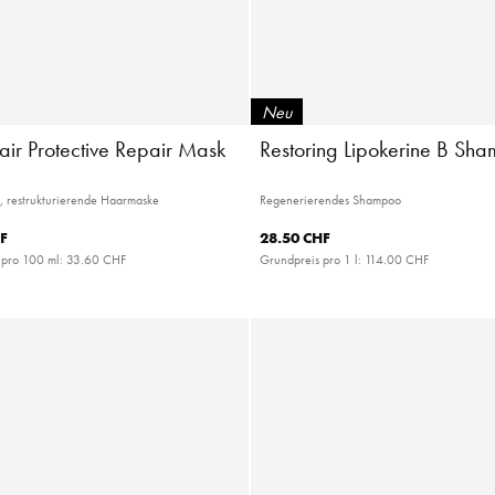
Neu
air Protective Repair Mask
Restoring Lipokerine B Sh
, restrukturierende Haarmaske
Regenerierendes Shampoo
F
28.50 CHF
 pro 100 ml:
33.60 CHF
Grundpreis pro 1 l:
114.00 CHF