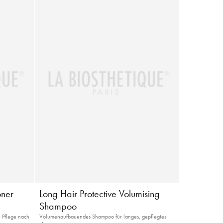
oner
Long Hair Protective Volumising
Shampoo
 Pflege nach
Volumenaufbauendes Shampoo für langes, gepflegtes