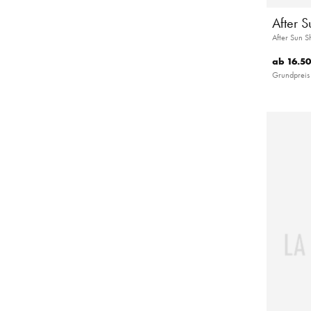
After 
After Sun 
ab
16.50
Grundpreis 