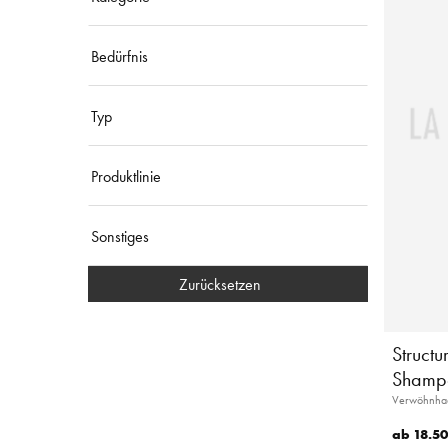
Bedürfnis
Typ
Produktlinie
Sonstiges
Zurücksetzen
Structu
Shamp
Verwöhnhaar
ab
18.50