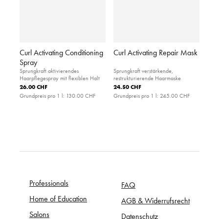
Curl Activating Conditioning
Curl Activating Repair Mask
Spray
Sprungkraft aktivierendes
Sprungkraft verstärkende,
Haarpflegespray mit flexiblen Halt
restrukturierende Haarmaske
26.00 CHF
24.50 CHF
Grundpreis pro 1 l:
130.00 CHF
Grundpreis pro 1 l:
245.00 CHF
Professionals
FAQ
Home of Education
AGB & Widerrufsrecht
Salons
Datenschutz