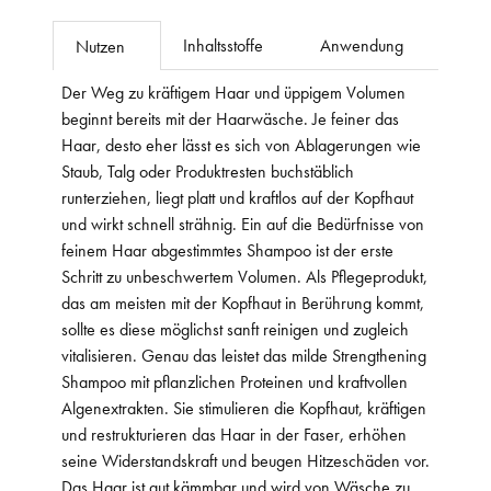
Inhaltsstoffe
Anwendung
Nutzen
Der Weg zu kräftigem Haar und üppigem Volumen
beginnt bereits mit der Haarwäsche. Je feiner das
Haar, desto eher lässt es sich von Ablagerungen wie
Staub, Talg oder Produktresten buchstäblich
runterziehen, liegt platt und kraftlos auf der Kopfhaut
und wirkt schnell strähnig. Ein auf die Bedürfnisse von
feinem Haar abgestimmtes Shampoo ist der erste
Schritt zu unbeschwertem Volumen. Als Pflegeprodukt,
das am meisten mit der Kopfhaut in Berührung kommt,
sollte es diese möglichst sanft reinigen und zugleich
vitalisieren. Genau das leistet das milde Strengthening
Shampoo mit pflanzlichen Proteinen und kraftvollen
Algenextrakten. Sie stimulieren die Kopfhaut, kräftigen
und restrukturieren das Haar in der Faser, erhöhen
seine Widerstandskraft und beugen Hitzeschäden vor.
Das Haar ist gut kämmbar und wird von Wäsche zu