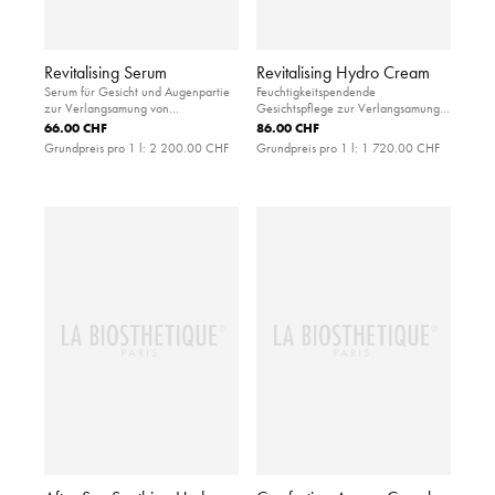
Revitalising Serum
Revitalising Hydro Cream
Serum für Gesicht und Augenpartie
Feuchtigkeitspendende
zur Verlangsamung von
Gesichtspflege zur Verlangsamung
Alterungsprozessen
der Hautalterung
66.00 CHF
86.00 CHF
Grundpreis pro 1 l:
2 200.00 CHF
Grundpreis pro 1 l:
1 720.00 CHF