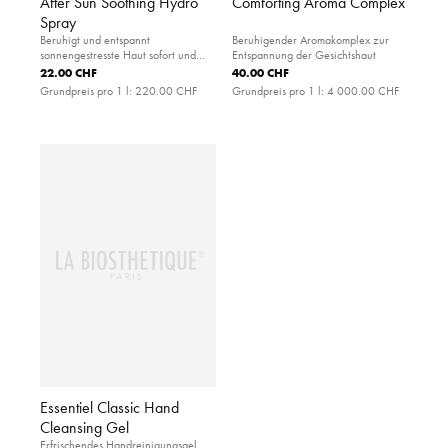
After Sun Soothing Hydro
Comforting Aroma Complex
Spray
Beruhigt und entspannt
Beruhigender Aromakomplex zur
sonnengestresste Haut sofort und
Entspannung der Gesichtshaut
spendet wertvolle Feuchtigkeit
22.00 CHF
40.00 CHF
Grundpreis pro 1 l:
220.00 CHF
Grundpreis pro 1 l:
4 000.00 CHF
Essentiel Classic Hand
Cleansing Gel
Erfrischendes Handreinigungsgel