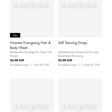
Neu
Homme Energising Hair &
Self Tanning Drops
Body Wash
Belebendes Duschgel für Haar und
Selbstbräuner Konzentrat für eine
Körper
dosierbare Bräunung.
26.00 CHF
32.00 CHF
Grundpreis pro 1 l:
104.00 CHF
Grundpreis pro 1 l:
1 066.67 CHF