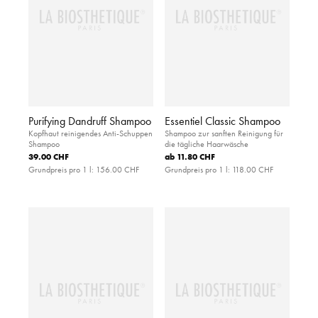
Purifying Dandruff Shampoo
Essentiel Classic Shampoo
Kopfhaut reinigendes Anti-Schuppen
Shampoo zur sanften Reinigung für
Shampoo
die tägliche Haarwäsche
39.00 CHF
ab
11.80 CHF
Grundpreis pro 1 l:
156.00 CHF
Grundpreis pro 1 l:
118.00 CHF