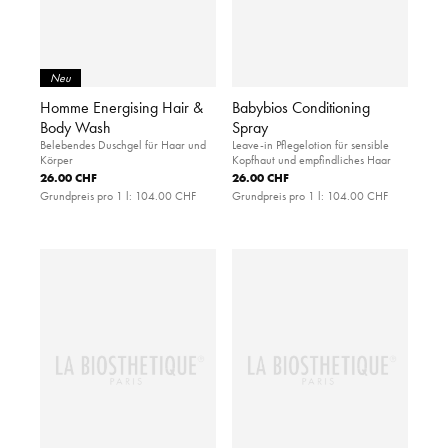
Neu
Homme Energising Hair &
Babybios Conditioning
Body Wash
Spray
Belebendes Duschgel für Haar und
Leave-in Pflegelotion für sensible
Körper
Kopfhaut und empfindliches Haar
26.00 CHF
26.00 CHF
Grundpreis pro 1 l:
104.00 CHF
Grundpreis pro 1 l:
104.00 CHF