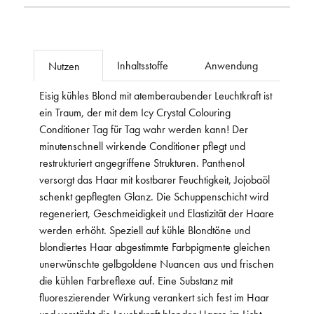
Inhaltsstoffe
Anwendung
Nutzen
Eisig kühles Blond mit atemberaubender Leuchtkraft ist
ein Traum, der mit dem Icy Crystal Colouring
Conditioner Tag für Tag wahr werden kann! Der
minutenschnell wirkende Conditioner pflegt und
restrukturiert angegriffene Strukturen. Panthenol
versorgt das Haar mit kostbarer Feuchtigkeit, Jojobaöl
schenkt gepflegten Glanz. Die Schuppenschicht wird
regeneriert, Geschmeidigkeit und Elastizität der Haare
werden erhöht. Speziell auf kühle Blondtöne und
blondiertes Haar abgestimmte Farbpigmente gleichen
unerwünschte gelbgoldene Nuancen aus und frischen
die kühlen Farbreflexe auf. Eine Substanz mit
fluoreszierender Wirkung verankert sich fest im Haar
und verstärkt die Leuchtkraft blonder Haare im Licht.