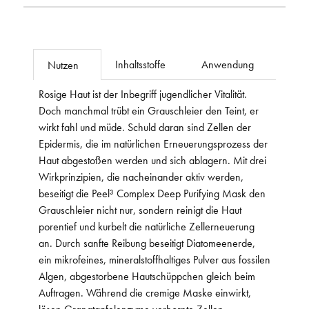
Inhaltsstoffe
Anwendung
Nutzen
Rosige Haut ist der Inbegriff jugendlicher Vitalität.
Doch manchmal trübt ein Grauschleier den Teint, er
wirkt fahl und müde. Schuld daran sind Zellen der
Epidermis, die im natürlichen Erneuerungsprozess der
Haut abgestoßen werden und sich ablagern. Mit drei
Wirkprinzipien, die nacheinander aktiv werden,
beseitigt die Peel³ Complex Deep Purifying Mask den
Grauschleier nicht nur, sondern reinigt die Haut
porentief und kurbelt die natürliche Zellerneuerung
an. Durch sanfte Reibung beseitigt Diatomeenerde,
ein mikrofeines, mineralstoffhaltiges Pulver aus fossilen
Algen, abgestorbene Hautschüppchen gleich beim
Auftragen. Während die cremige Maske einwirkt,
lösen Granatapfelenzyme verhornte Zellen.