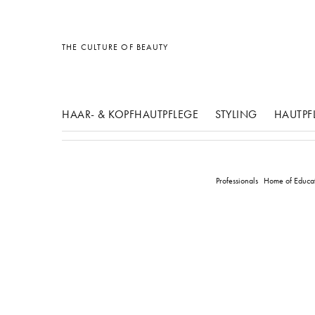
Sonstiges
Sonstiges
Sonstiges
THE CULTURE OF BEAUTY
HAAR- & KOPFHAUTPFLEGE
STYLING
HAUTPF
Professionals
Home of Educa